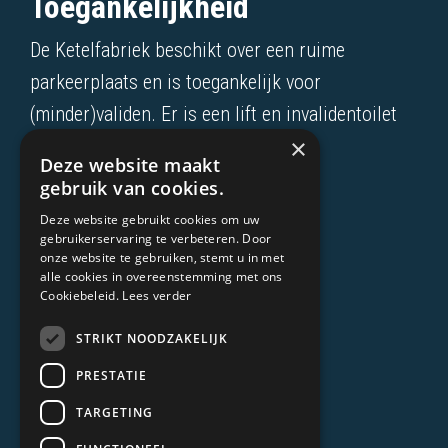
Toegankelijkheid
De Ketelfabriek beschikt over een ruime
parkeerplaats en is toegankelijk voor
(minder)validen. Er is een lift en invalidentoilet
×
aanwezig.
Deze website maakt
gebruik van cookies.
Over de Ketelfabriek
Deze website gebruikt cookies om uw
Bedrijfsuitje?
gebruikerservaring te verbeteren. Door
Cadeaubon kopen?
onze website te gebruiken, stemt u in met
alle cookies in overeenstemming met ons
Escaperooms
Cookiebeleid.
Lees verder
Battle escaperoom
STRIKT NOODZAKELIJK
Kinder escaperoom
PRESTATIE
Kinderfeestje
TARGETING