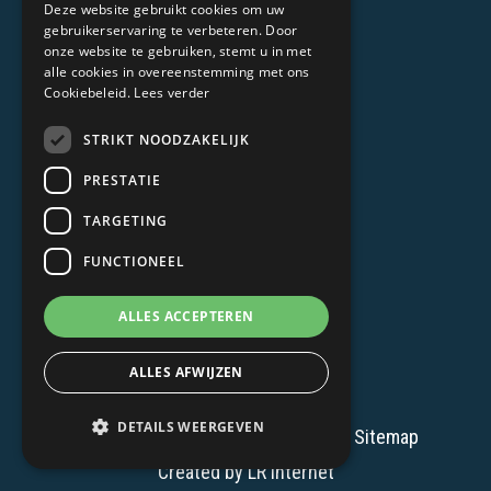
Deze website gebruikt cookies om uw
Cadeaubon kopen?
gebruikerservaring te verbeteren. Door
Escaperooms
onze website te gebruiken, stemt u in met
alle cookies in overeenstemming met ons
Battle escaperoom
Cookiebeleid.
Lees verder
Kinder escaperoom
STRIKT NOODZAKELIJK
Kinderfeestje
PRESTATIE
TARGETING
FUNCTIONEEL
ALLES ACCEPTEREN
ALLES AFWIJZEN
© 2026 - Ketelfabriek
DETAILS WEERGEVEN
Algemene voorwaarden
Privacy
Sitemap
Created by
LR Internet