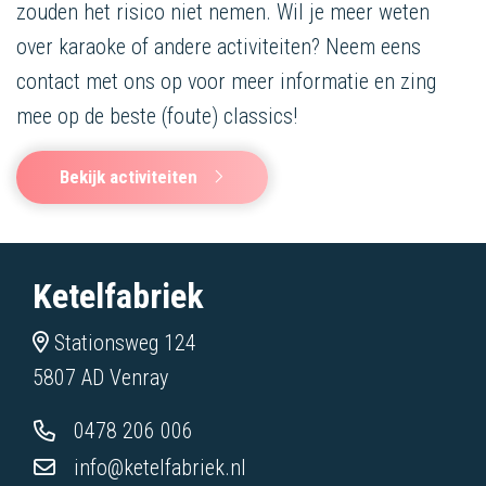
zouden het risico niet nemen. Wil je meer weten
over karaoke of andere activiteiten? Neem eens
contact met ons op voor meer informatie en zing
mee op de beste (foute) classics!
Bekijk activiteiten
Ketelfabriek
Stationsweg 124
5807 AD Venray
0478 206 006
info@ketelfabriek.nl