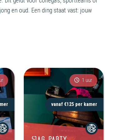
. Dit geldt voor collega’s, sportteams of
jong en oud. Een ding staat vast: jouw
ur
1 uur
amer
vanaf €125 per kamer