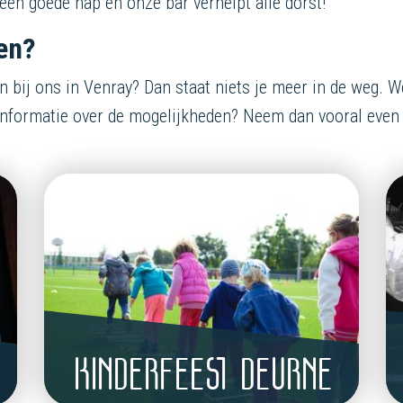
een goede hap en onze bar verhelpt alle dorst!
en?
n bij ons in Venray? Dan staat niets je meer in de weg. We
 informatie over de mogelijkheden? Neem dan vooral even
KINDERFEEST DEURNE