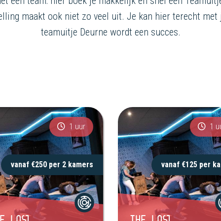
met een team: hier boek je makkelijk en snel een Teamuitje
ling maakt ook niet zo veel uit. Je kan hier terecht met 
teamuitje Deurne wordt een succes.
1 uur
1 u
vanaf €250 per 2 kamers
vanaf €125 per k