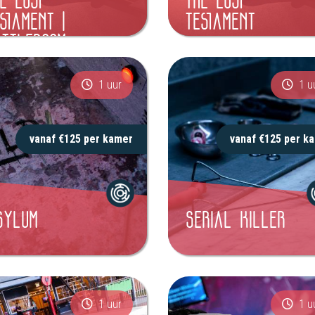
E LOST
THE LOST
STAMENT |
TESTAMENT
ATTLEROOM
1 uur
1 u
vanaf €125 per kamer
vanaf €125 per k
SYLUM
SERIAL KILLER
1 uur
1 u