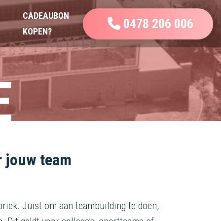
CADEAUBON
0478 206 006
KOPEN?
E
or jouw team
briek. Juist om aan teambuilding te doen,