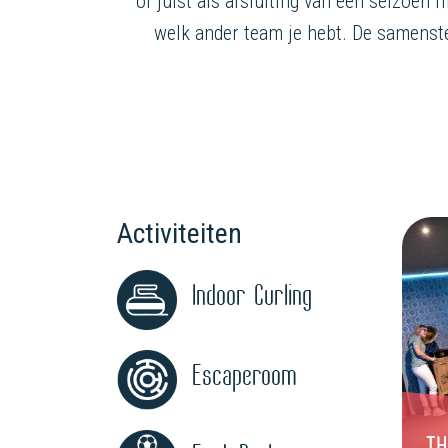
of juist als afsluiting van een seizoen 
welk ander team je hebt. De samenstel
Activiteiten
Indoor Curling
Escaperoom