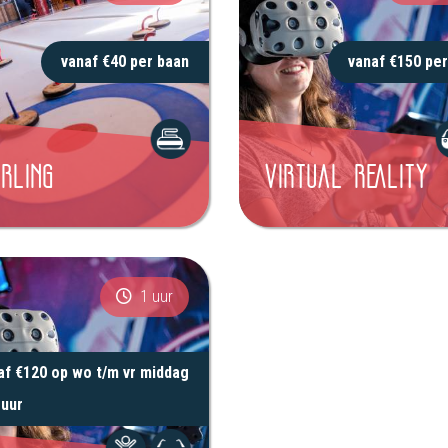
vanaf €40 per baan
vanaf €150 per
URLING
VIRTUAL REALITY
1 uur
af €120 op wo t/m vr middag
 uur