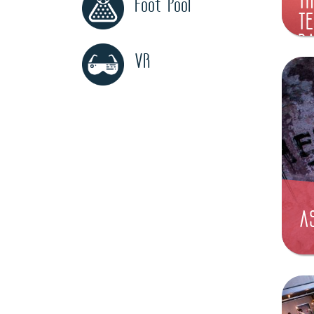
TH
Foot Pool
TE
B
VR
A