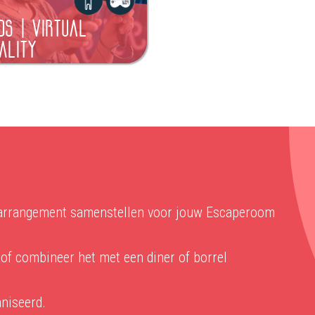
DS | VIRTUAL
ALITY
en arrangement samenstellen voor jouw Escaperoom
of combineer het met een diner of borrel
aniseerd.