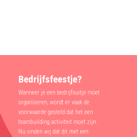
Bedrijfsfeestje?
Wanneer je een bedrijfsuitje moet
organiseren, wordt er vaak de
voorwaarde gesteld dat het een
teambuilding activiteit moet zijn.
Nu vinden wij dat dit met een