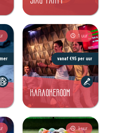
STAG PARTY
ur
1 uur
amer
vanaf €95 per uur
KARAOKEROOM
ur
1 uur