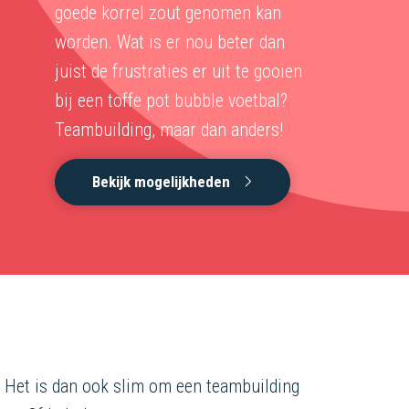
goede korrel zout genomen kan
worden. Wat is er nou beter dan
juist de frustraties er uit te gooien
bij een toffe pot bubble voetbal?
Teambuilding, maar dan anders!
Bekijk mogelijkheden
. Het is dan ook slim om een teambuilding