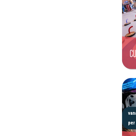
C
van
per